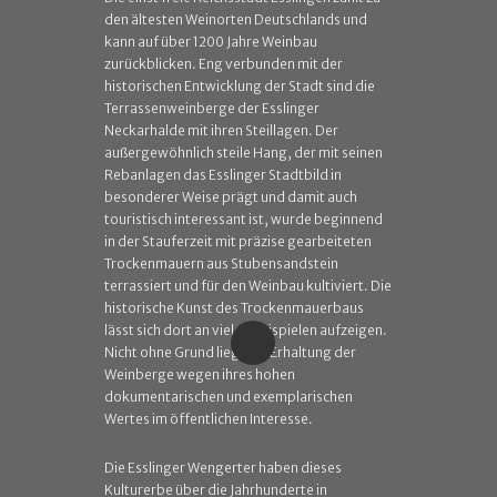
den ältesten Weinorten Deutschlands und
kann auf über 1200 Jahre Weinbau
zurückblicken. Eng verbunden mit der
historischen Entwicklung der Stadt sind die
Terrassenweinberge der Esslinger
Neckarhalde mit ihren Steillagen. Der
außergewöhnlich steile Hang, der mit seinen
Rebanlagen das Esslinger Stadtbild in
besonderer Weise prägt und damit auch
touristisch interessant ist, wurde beginnend
in der Stauferzeit mit präzise gearbeiteten
Trockenmauern aus Stubensandstein
terrassiert und für den Weinbau kultiviert. Die
historische Kunst des Trockenmauerbaus
lässt sich dort an vielen Beispielen aufzeigen.
Nicht ohne Grund liegt die Erhaltung der
Weinberge wegen ihres hohen
dokumentarischen und exemplarischen
Wertes im öffentlichen Interesse.
Die Esslinger Wengerter haben dieses
Kulturerbe über die Jahrhunderte in