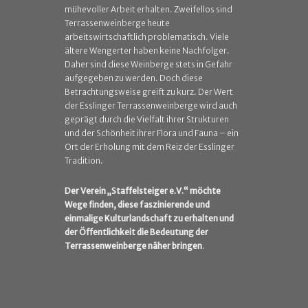
mühevoller Arbeit erhalten. Zweifellos sind
Terrassenweinberge heute
arbeitswirtschaftlich problematisch. Viele
ältere Wengerter haben keine Nachfolger.
Daher sind diese Weinberge stets in Gefahr
aufgegeben zu werden. Doch diese
Betrachtungsweise greift zu kurz. Der Wert
der Esslinger Terrassenweinberge wird auch
geprägt durch die Vielfalt ihrer Strukturen
und der Schönheit ihrer Flora und Fauna – ein
Ort der Erholung mit dem Reiz der Esslinger
Tradition.
Der Verein „Staffelsteiger e.V.“ möchte
Wege finden, diese
faszinierende und
einmalige Kulturlandschaft zu erhalten und
der Öffentlichkeit die Bedeutung der
Terrassenweinberge näher
bringen
.