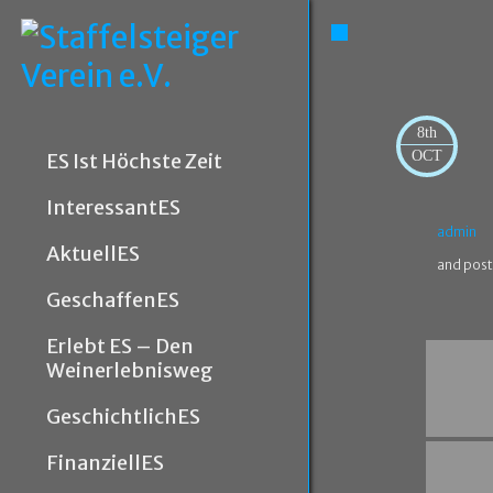
8th
OCT
ES Ist Höchste Zeit
InteressantES
admin
AktuellES
and post
GeschaffenES
Erlebt ES – Den
Weinerlebnisweg
GeschichtlichES
FinanziellES