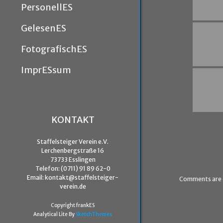
PersonellES
GelesenES
FotografischES
ImprESsum
KONTAKT
Staffelsteiger Verein e.V.
Lerchenbergstraße 16
73733 Esslingen
Telefon: (0711) 91 89 62-0
Email: kontakt@staffelsteiger-
Comments are 
verein.de
Copyright frankES
Analytical Lite By
SketchThemes