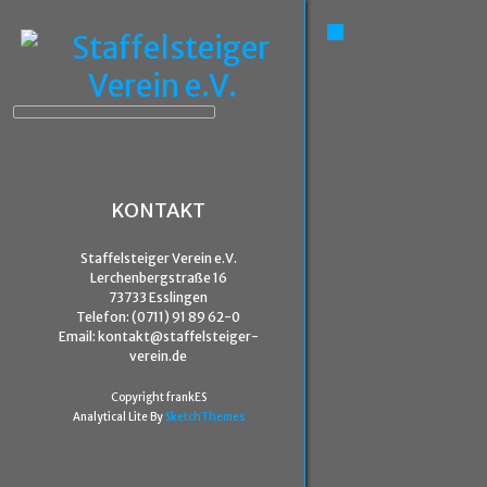
KONTAKT
Staffelsteiger Verein e.V.
Lerchenbergstraße 16
73733 Esslingen
Telefon: (0711) 91 89 62-0
Email: kontakt@staffelsteiger-
verein.de
Copyright frankES
Analytical Lite By
SketchThemes