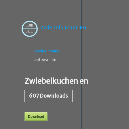
13th
Zwiebelkuchen En
JUL
monika-franke
and posted in
Zwiebelkuchen en
607
Downloads
Download