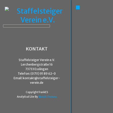
KONTAKT
Staffelsteiger Verein e.V.
Lerchenbergstraße 16
73733 Esslingen
Telefon: (0711) 91 89 62-0
Email: kontakt@staffelsteiger-
verein.de
Copyright frankES
Analytical Lite By
SketchThemes