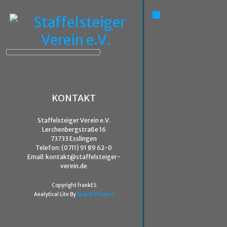
KONTAKT
Staffelsteiger Verein e.V.
Lerchenbergstraße 16
73733 Esslingen
Telefon: (0711) 91 89 62-0
Email: kontakt@staffelsteiger-
verein.de
Copyright frankES
Analytical Lite By
SketchThemes