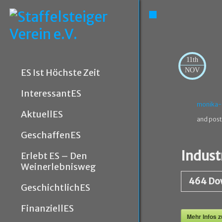
11th
NOV
ES Ist Höchste Zeit
InteressantES
monika-
AktuellES
and post
GeschaffenES
Indust
Erlebt ES – Den
Weinerlebnisweg
464
Do
GeschichtlichES
FinanziellES
Mehr Infos 