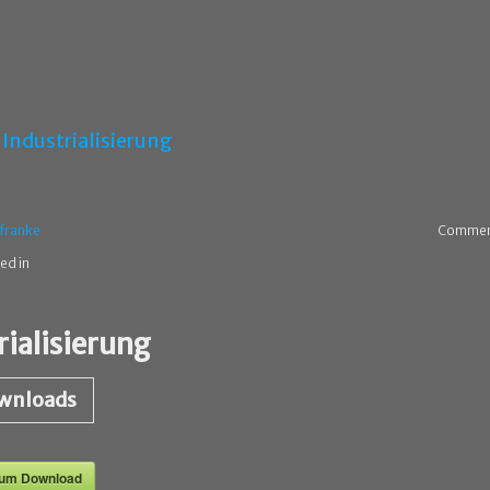
Industrialisierung
franke
Commen
ed in
rialisierung
wnloads
zum Download