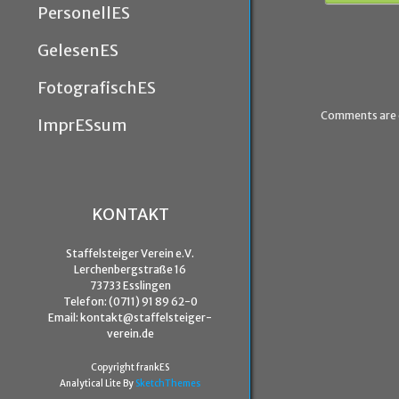
PersonellES
GelesenES
FotografischES
Comments are 
ImprESsum
KONTAKT
Staffelsteiger Verein e.V.
Lerchenbergstraße 16
73733 Esslingen
Telefon: (0711) 91 89 62-0
Email: kontakt@staffelsteiger-
verein.de
Copyright frankES
Analytical Lite By
SketchThemes