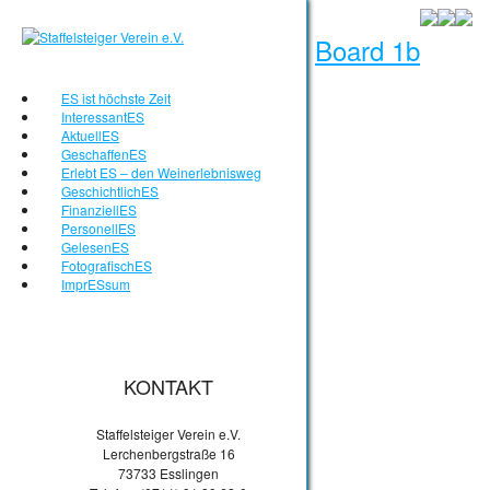
Board 1b
ES ist höchste Zeit
InteressantES
AktuellES
GeschaffenES
Erlebt ES – den Weinerlebnisweg
GeschichtlichES
FinanziellES
PersonellES
GelesenES
FotografischES
ImprESsum
KONTAKT
Staffelsteiger Verein e.V.
Lerchenbergstraße 16
73733 Esslingen