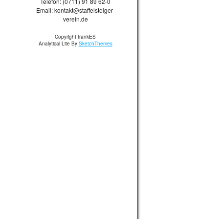
Telefon: (0711) 91 89 62-0
Email: kontakt@staffelsteiger-
verein.de
Copyright frankES
Analytical Lite By
SketchThemes