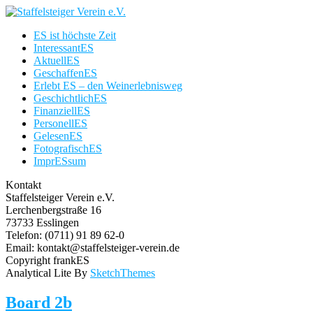
ES ist höchste Zeit
InteressantES
AktuellES
GeschaffenES
Erlebt ES – den Weinerlebnisweg
GeschichtlichES
FinanziellES
PersonellES
GelesenES
FotografischES
ImprESsum
Kontakt
Staffelsteiger Verein e.V.
Lerchenbergstraße 16
73733 Esslingen
Telefon: (0711) 91 89 62-0
Email: kontakt@staffelsteiger-verein.de
Copyright frankES
Analytical Lite By
SketchThemes
Board 2b